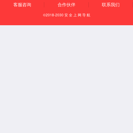
皱纹纸/皱纹纸管
聚酯玻纤螺杆/尼龙螺杆螺母
聚酯玻纤螺杆/尼龙螺杆螺母