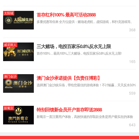
人才发展
人才发展
社会招聘
校园招聘
团队风采
联系我们
联系我们
CN
CN
EN
环氧板