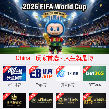
云顶4008最新网站
股票代码
920037
CN
EN
首页
首页
云顶4008集团官网
云顶4008集团官网
公司简介